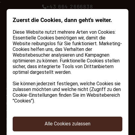
+43 664 2666838
MENU
GUTSCHEINE
Zuerst die Cookies, dann geht's weiter.
Diese Website nutzt mehrere Arten von Cookies:
Essentielle Cookies benötigen wir, damit die
Cookies
Website reibungslos für Sie funktioniert. Marketing-
Cookies helfen uns, das Verhalten der
Websitebesucher analysieren und Kampagnen
optimieren zu können. Funktionelle Cookies stellen
Was sind Cookies?
sicher, dass integrierte Tools von Drittanbietern
optimal dargestellt werden.
Die EU-Richtlinie 2009/136/EG (E-Privacy) regelt
Sie können jederzeit festlegen, welche Cookies sie
die Verwendung von Cookies auf Webseiten. Diese
zulassen möchten und welche nicht (Zugriff zu den
wurde am 25. Mai 2012 in Italien umgesetzt. Ein
Cookie-Einstellungen finden Sie im Websitebereich
"Cookies").
Cookie ist ein kurzes Text-Schnipsel, das von einer
von Ihnen besuchten Website an Ihren Browser
gesendet wird. Es speichert Informationen zu
Alle Cookies zulassen
Ihrem letzten Besuch, wie beispielsweise Ihre
bevorzugte Sprache oder andere Einstellungen.